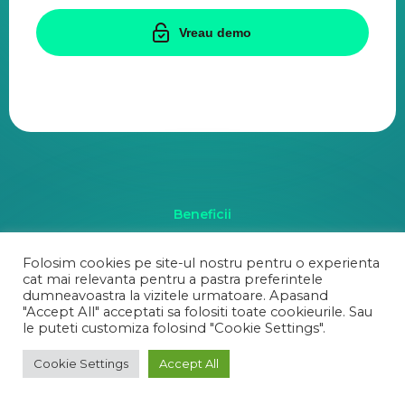
Vreau demo
Beneficii
Securitate
Folosim cookies pe site-ul nostru pentru o experienta
cat mai relevanta pentru a pastra preferintele
Sanatate
dumneavoastra la vizitele urmatoare. Apasand
"Accept All" acceptati sa folositi toate cookieurile. Sau
Despre noi
le puteti customiza folosind "Cookie Settings".
Cookie Settings
Accept All
Politica de Confidentialitate