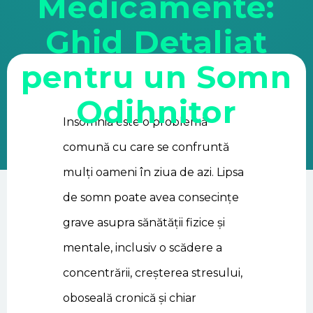
Medicamente:
Ghid Detaliat
pentru un Somn
Odihnitor
Insomnia este o problemă
comună cu care se confruntă
aprilie 04
4 min read
mulți oameni în ziua de azi. Lipsa
de somn poate avea consecințe
grave asupra sănătății fizice și
mentale, inclusiv o scădere a
concentrării, creșterea stresului,
oboseală cronică și chiar