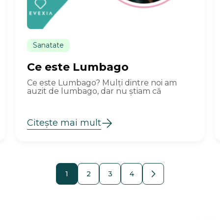
Sanatate
Ce este Lumbago
Ce este Lumbago? Mulți dintre noi am
auzit de lumbago, dar nu știam că
Citește mai mult
1
2
3
4
Paginație
articole