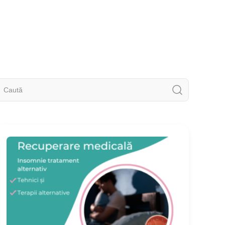
aută
upă: