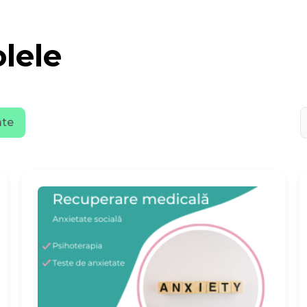
olele
C
ate
d