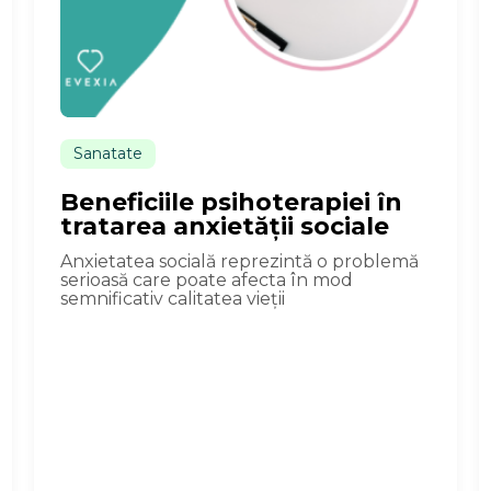
Sanatate
Beneficiile psihoterapiei în
tratarea anxietății sociale
Anxietatea socială reprezintă o problemă
serioasă care poate afecta în mod
semnificativ calitatea vieții