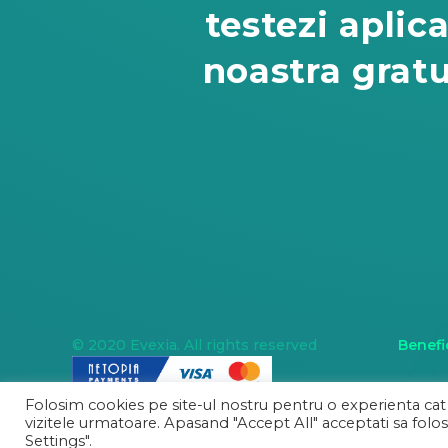
testezi aplica
noastra gratu
© 2020 Evexia. All rights reserved
Benefic
Folosim cookies pe site-ul nostru pentru o experienta cat
vizitele urmatoare. Apasand "Accept All" acceptati sa folos
Settings".