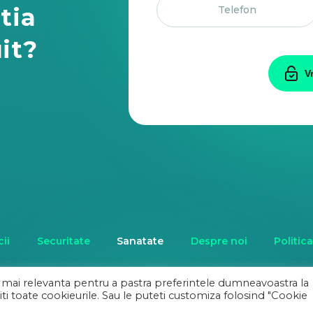
tia
it?
V
ii
Securitate
Sanatate
Despre noi
Politic
 mai relevanta pentru a pastra preferintele dumneavoastra la
iti toate cookieurile. Sau le puteti customiza folosind "Cookie