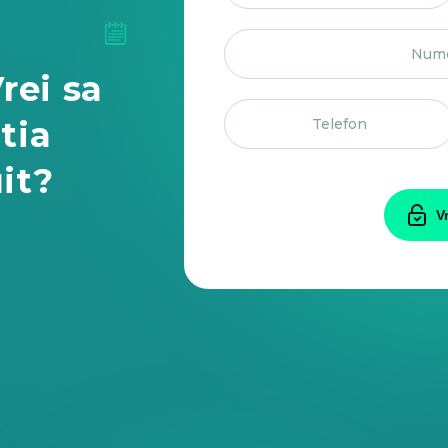
rei sa
tia
it?
V