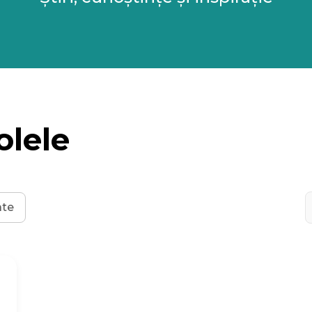
olele
C
ate
d