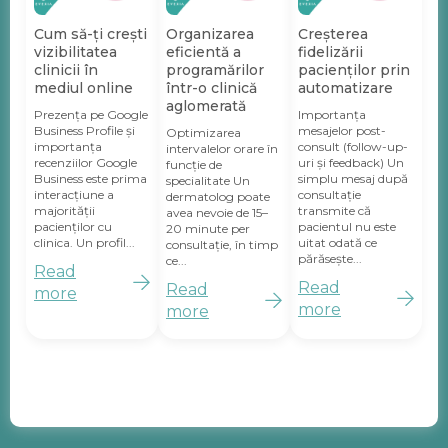
Cum să-ți crești
Organizarea
Creșterea
vizibilitatea
eficientă a
fidelizării
clinicii în
programărilor
pacienților prin
mediul online
într-o clinică
automatizare
aglomerată
Prezența pe Google
Importanța
Business Profile și
mesajelor post-
Optimizarea
importanța
consult (follow-up-
intervalelor orare în
recenziilor Google
uri și feedback) Un
funcție de
Business este prima
simplu mesaj după
specialitate Un
interacțiune a
consultație
dermatolog poate
majorității
transmite că
avea nevoie de 15–
pacienților cu
pacientul nu este
20 minute per
clinica. Un profil...
uitat odată ce
consultație, în timp
părăsește...
ce...
Read
Read
Read
more
more
more