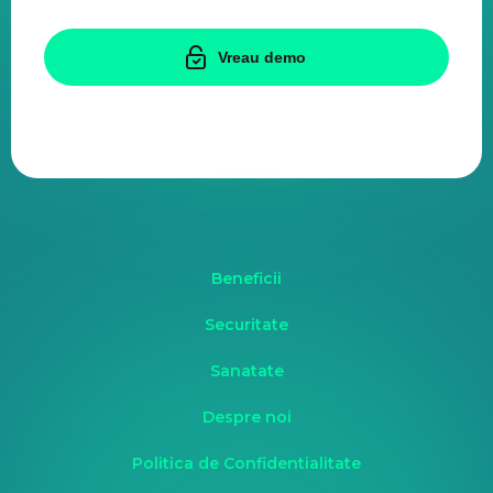
Vreau demo
Beneficii
Securitate
Sanatate
Despre noi
Politica de Confidentialitate