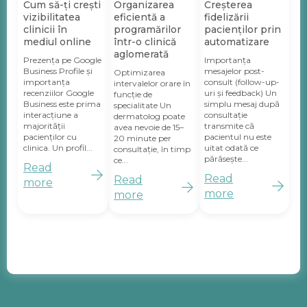
Cum să-ți crești
Organizarea
Creșterea
vizibilitatea
eficientă a
fidelizării
clinicii în
programărilor
pacienților prin
mediul online
într-o clinică
automatizare
aglomerată
Prezența pe Google
Importanța
Business Profile și
mesajelor post-
Optimizarea
importanța
consult (follow-up-
intervalelor orare în
recenziilor Google
uri și feedback) Un
funcție de
Business este prima
simplu mesaj după
specialitate Un
interacțiune a
consultație
dermatolog poate
majorității
transmite că
avea nevoie de 15–
pacienților cu
pacientul nu este
20 minute per
clinica. Un profil...
uitat odată ce
consultație, în timp
părăsește...
ce...
Read
Read
Read
more
more
more