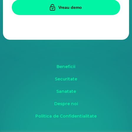
Vreau demo
Beneficii
Securitate
Sanatate
Despre noi
Politica de Confidentialitate